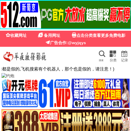
🍉
☰
草根影院